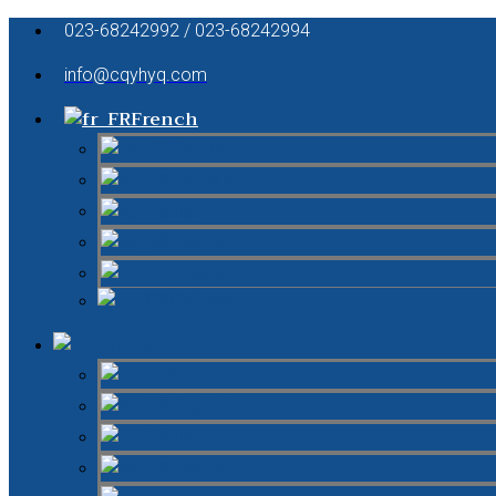
023-68242992 / 023-68242994
info@cqyhyq.com
French
German
English
Italian
Spanish
Russian
Chinese
French
German
English
Italian
Spanish