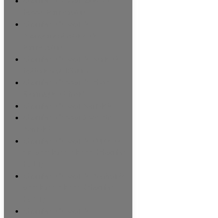
Chambre d'essai haute et
basse température
Chambre d'essai de
changement rapide de
température
Chambre d'essai de série de
batteries au lithium
Chambre d'essai de choc
thermique et froid
Chambre d'essai complète
Chambre d'essai à spectre
complet
Chambre d'essai de durée de
vie accélérée élevée (chambre
HALT)
Chambre d'essai de contrainte
accélérée élevée (chambre
HAST)
Chambre d'essai de