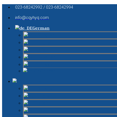
023-68242992 / 023-68242994
info@cqyhyq.com
German
English
French
Italian
Spanish
Russian
Chinese
German
English
French
Italian
Spanish