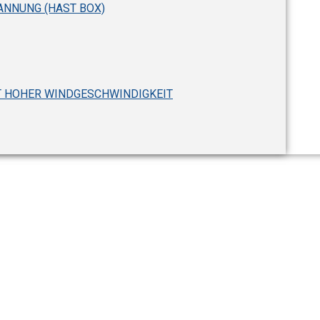
NNUNG (HAST BOX)
T HOHER WINDGESCHWINDIGKEIT
he und niedrige Tempe
Serie)