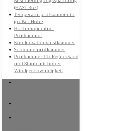
Beschleunigungsspannung
(HAST Box)
Temperaturprüfkammer in
großer Höhe
Hochtemperatur-
Prüfkammer
Kondensationstestkammer
Schimmelprüfkammer
Prüfkammer für Regen/Sand
und Staub mit hoher
Windgeschwindigkeit
Prüfkammer für hohe und
niedrige
Temperaturen/Feuchtigkeit und
Prüfkammer für hohe und
niedrige Temperaturen
Prüfkammer für schnelle
Temperaturwechsel