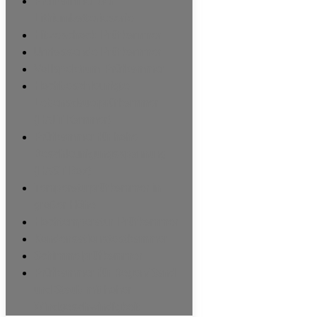
Prüfkammer der
Lithiumbatterieserie
Hitzeschock-Prüfkammer
Umfassende Prüfkammer
Vollspektrum-Prüfkammer
Hochbeschleunigte
Lebensdauerprüfkammer
(HALT-Kammer)
Prüfkammer für hohe
Beschleunigungsspannung
(HAST Box)
Temperaturprüfkammer in
großer Höhe
Hochtemperatur-Prüfkammer
Kondensationstestkammer
Schimmelprüfkammer
Prüfkammer für Regen/Sand
und Staub mit hoher
Windgeschwindigkeit