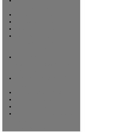
Prüfkammer der
Lithiumbatterieserie
Hitzeschock-Prüfkammer
Umfassende Prüfkammer
Vollspektrum-Prüfkammer
Hochbeschleunigte
Lebensdauerprüfkammer
(HALT-Kammer)
Prüfkammer für hohe
Beschleunigungsspannung
(HAST Box)
Temperaturprüfkammer in
großer Höhe
Hochtemperatur-Prüfkammer
Kondensationstestkammer
Schimmelprüfkammer
Prüfkammer für Regen/Sand
und Staub mit hoher
Windgeschwindigkeit