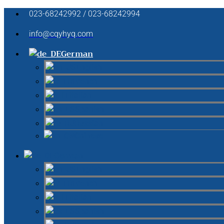
023-68242992 / 023-68242994
info@cqyhyq.com
German
English
French
Italian
Spanish
Russian
Chinese
German
English
French
Italian
Spanish