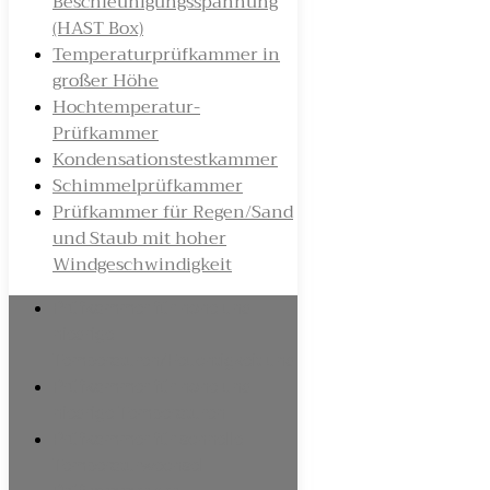
Beschleunigungsspannung
(HAST Box)
Temperaturprüfkammer in
großer Höhe
Hochtemperatur-
Prüfkammer
Kondensationstestkammer
Schimmelprüfkammer
Prüfkammer für Regen/Sand
und Staub mit hoher
Windgeschwindigkeit
Prüfkammer für hohe und
niedrige
Temperaturen/Feuchtigkeit und
Prüfkammer für hohe und
niedrige Temperaturen
Prüfkammer für schnelle
Temperaturwechsel