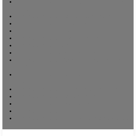
Cámara de prueba de alta y baja temperatura/calor
húmedo
Cámara de prueba de alta y baja temperatura
Cámara de prueba de cambio rápido de temperatura
Cámara de prueba de la serie de baterías de
Cámara de prueba de choque térmico y
Cámara de prueba integral
Cámara de prueba espectro completo
Cámara de prueba de vida alta acelerada (cámara
HALT)
Cámara de prueba de alta tensión acelerada (cámara
HAST)
Cámara de prueba de temperatura de gran altura
Cámara de prueba de alta temperatura
Cámara de prueba de condensación
Cámara de prueba de moho
Cámara de prueba de lluvia/polvo de alta velocidad del
viento