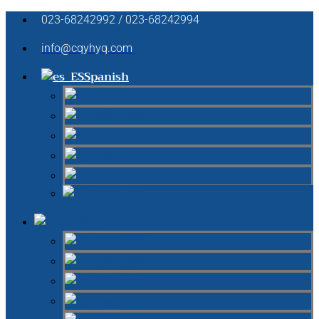
023-68242992 / 023-68242994
info@cqyhyq.com
Spanish
German
English
French
Italian
Russian
Chinese
Spanish
German
English
French
Italian