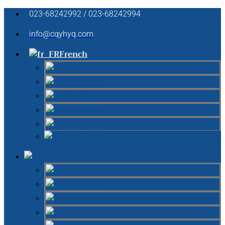
023-68242992 / 023-68242994
info@cqyhyq.com
French
German
English
Italian
Spanish
Russian
Chinese
French
German
English
Italian
Spanish