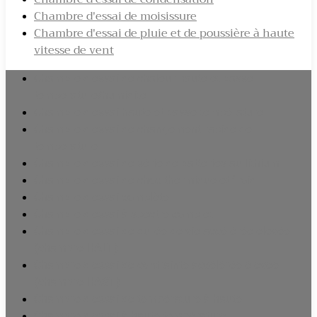
Chambre d'essai de moisissure
Chambre d'essai de pluie et de poussière à haute
vitesse de vent
Chambre d'essai de chaleur haute et basse
température/humidité
Chambre d'essai haute et basse température
Chambre d'essai de changement rapide de
température
Chambre d'essai de série de batteries au lithium
Chambre d'essai de choc thermique et froid
Chambre d'essai complète
Chambre d'essai à spectre complet
Chambre d'essai de durée de vie accélérée élevée
(chambre HALT)
Chambre d'essai de contrainte accélérée élevée
(chambre HAST)
Chambre d'essai de température à haute
Chambre d'essai à haute température