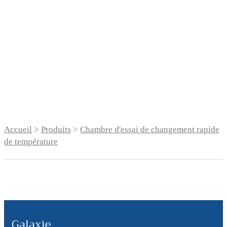
Chambre d'essai de
changement rapide
de température
Accueil
>
Produits
>
Chambre d'essai de changement rapide
de température
Galaxie