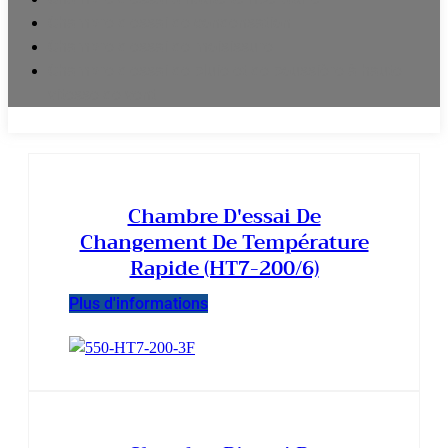
Chambre d'essai de condensation
Chambre d'essai de moisissure
Chambre d'essai de pluie et de poussière à haute
vitesse de vent
Chambre D'essai De
Changement De Température
Rapide (HT7-200/6)
Plus d'informations