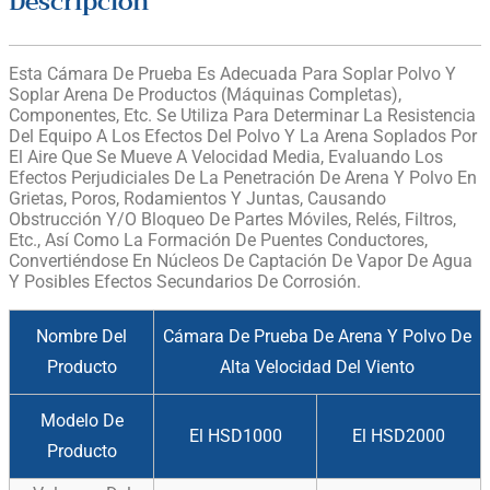
Descripción
Esta Cámara De Prueba Es Adecuada Para Soplar Polvo Y
Soplar Arena De Productos (máquinas Completas),
Componentes, Etc. Se Utiliza Para Determinar La Resistencia
Del Equipo A Los Efectos Del Polvo Y La Arena Soplados Por
El Aire Que Se Mueve A Velocidad Media, Evaluando Los
Efectos Perjudiciales De La Penetración De Arena Y Polvo En
Grietas, Poros, Rodamientos Y Juntas, Causando
Obstrucción Y/o Bloqueo De Partes Móviles, Relés, Filtros,
Etc., Así Como La Formación De Puentes Conductores,
Convertiéndose En Núcleos De Captación De Vapor De Agua
Y Posibles Efectos Secundarios De Corrosión.
Nombre Del
Cámara De Prueba De Arena Y Polvo De
Producto
Alta Velocidad Del Viento
Modelo De
El HSD1000
El HSD2000
Producto