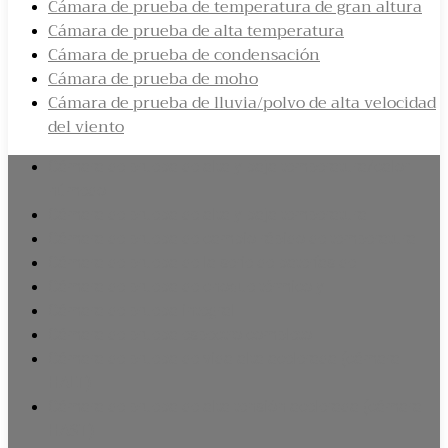
Cámara de prueba de temperatura de gran altura
Cámara de prueba de alta temperatura
Cámara de prueba de condensación
Cámara de prueba de moho
Cámara de prueba de lluvia/polvo de alta velocidad
del viento
Cámara de prueba de alta y baja temperatura/calor
húmedo
Cámara de prueba de alta y baja temperatura
Cámara de prueba de cambio rápido de temperatura
Cámara de prueba de la serie de baterías de
Cámara de prueba de choque térmico y
Cámara de prueba integral
Cámara de prueba espectro completo
Cámara de prueba de vida alta acelerada (cámara
HALT)
Cámara de prueba de alta tensión acelerada (cámara
HAST)