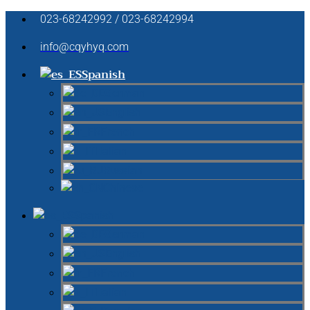
023-68242992 / 023-68242994
info@cqyhyq.com
Spanish
German
English
French
Italian
Russian
Chinese
Spanish
German
English
French
Italian