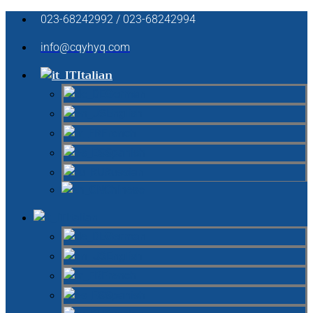
023-68242992 / 023-68242994
info@cqyhyq.com
Italian
German
English
French
Spanish
Russian
Chinese
Italian
German
English
French
Spanish