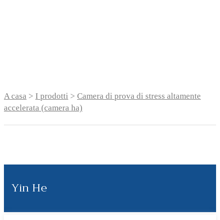
accelerata (camera
ha)
A casa
>
I prodotti
>
Camera di prova di stress altamente
accelerata (camera ha)
Yin He