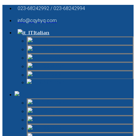
023-68242992 / 023-68242994
info@cqyhyq.com
Italian
German
English
French
Spanish
Russian
Chinese
Italian
German
English
French
Spanish