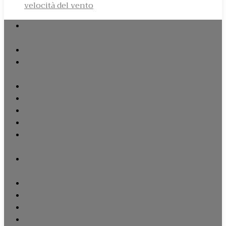
velocità del vento
Camera di prova ad alta temperatura e bassa
temperatura/calore umido
Camera di prova ad alta e bassa temperatura
Camera di prova per cambiamento di temperatura
rapido
Camera di prova serie celle al litio
Camera di prova per shock termico
Camera di prova completa
Camera di prova a spettro completo
Camera di prova di vita altamente accelerata
(camera di stop)
Camera di prova di stress altamente accelerata
(camera ha)
Camera di prova della temperatura di altitudine
Camera di prova ad alta temperatura
Camera di prova di condensazione
Camera di prova dello stampo