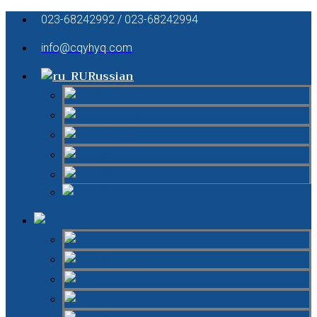
023-68242992 / 023-68242994
info@cqyhyq.com
Russian
German
English
French
Italian
Spanish
Chinese
Russian
German
English
French
Italian