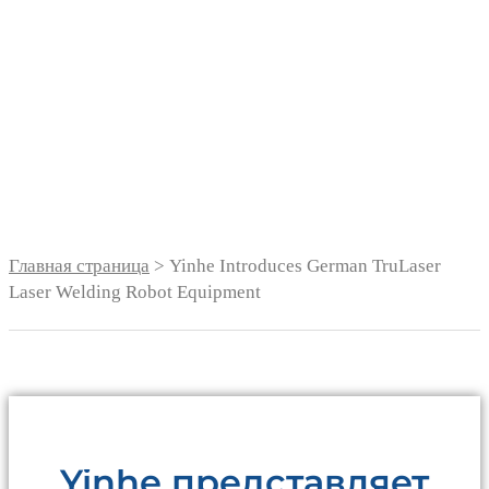
оборудование для
лазерной сварки с
трулазером
Главная страница
> Yinhe Introduces German TruLaser
Laser Welding Robot Equipment
Yinhe представляет