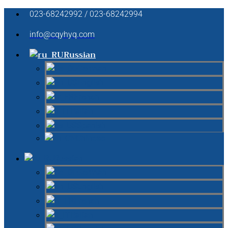
023-68242992 / 023-68242994
info@cqyhyq.com
Russian
German
English
French
Italian
Spanish
Chinese
Russian
German
English
French
Italian