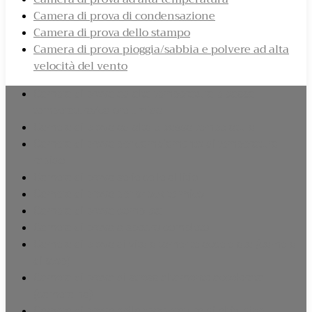
Camera di prova di condensazione
Camera di prova dello stampo
Camera di prova pioggia/sabbia e polvere ad alta
velocità del vento
Camera di prova ad alta temperatura e bassa
temperatura/calore umido
Camera di prova ad alta e bassa temperatura
Camera di prova per cambiamento di temperatura
rapido
Camera di prova serie celle al litio
Camera di prova per shock termico
Camera di prova completa
Camera di prova a spettro completo
Camera di prova di vita altamente accelerata (camera
di stop)
Camera di prova di stress altamente accelerata
(camera ha)
Camera di prova della temperatura di altitudine