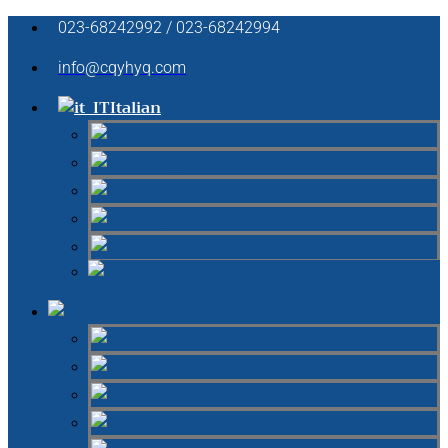
023-68242992 / 023-68242994
info@cqyhyq.com
Italian
German
English
French
Spanish
Russian
Chinese
Italian
German
English
French
Spanish