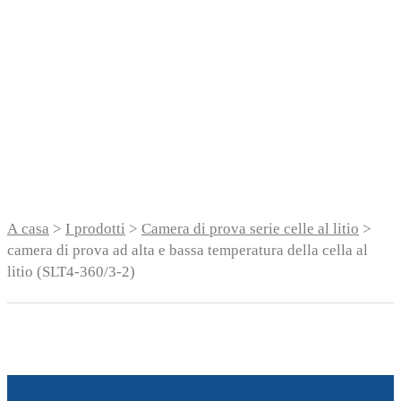
temperatura della
cella al litio (SLT4-
360/3-2)
A casa
>
I prodotti
>
Camera di prova serie celle al litio
>
camera di prova ad alta e bassa temperatura della cella al
litio (SLT4-360/3-2)