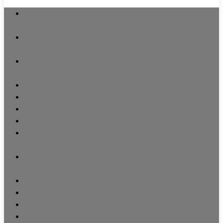
испытательная камера высокой и низкой
температуры/влажной теплоты
испытательная камера высокой и низкой
температуры
испытательная камера быстрого изменения
температуры
испытательная камера серии литийных элементов
испытательная камера теплового удара
комплексная испытательная камера
испытательная камера полного спектра
испытательная камера с высоким ускорением
срока службы (камера остановки)
высокоускоренная камера стресс-испытаний
(камера с камерой)
испытательная камера высоты и температуры
высокотемпературная испытательная камера
испытательная камера конденсации
испытательная камера пресс-формы