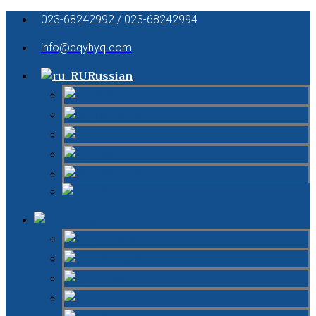
023-68242992 / 023-68242994
info@cqyhyq.com
Russian
German
English
French
Italian
Spanish
Chinese
Russian
German
English
French
Italian