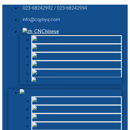
023-68242992 / 023-68242994
info@cqyhyq.com
Chinese
German
English
French
Italian
Spanish
Russian
Chinese
German
English
French
Italian