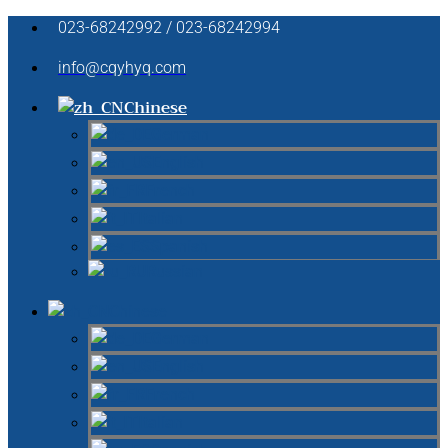
023-68242992 / 023-68242994
info@cqyhyq.com
Chinese
German
English
French
Italian
Spanish
Russian
Chinese
German
English
French
Italian