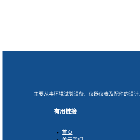
主要从事环境试验设备、仪器仪表及配件的设计
有用链接
首页
关于我们