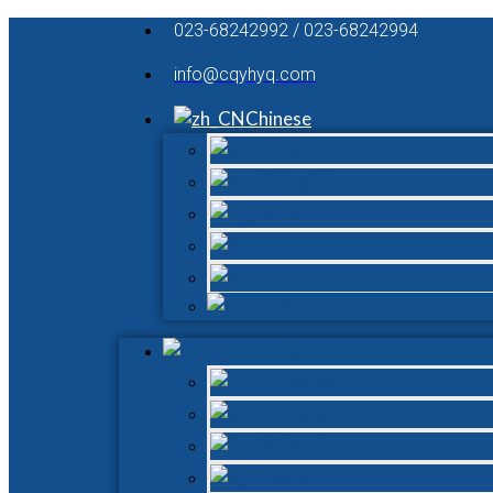
023-68242992 / 023-68242994
info@cqyhyq.com
Chinese
German
English
French
Italian
Spanish
Russian
Chinese
German
English
French
Italian